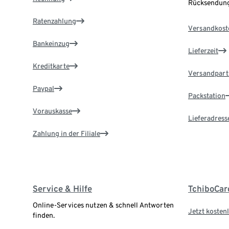
Rücksendung
Ratenzahlung
Versandkost
Bankeinzug
Lieferzeit
Kreditkarte
Versandpart
Paypal
Packstation
Vorauskasse
Lieferadress
Zahlung in der Filiale
Service & Hilfe
TchiboCar
Online-Services nutzen & schnell Antworten
Jetzt kostenl
finden.