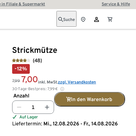
 in Filiale & Supermarkt
Service & Hilfe
Suche
Strickmütze
(48)
-12%
7,00
7,99
inkl. MwSt.
zzgl. Versandkosten
30-Tage-Bestpreis:
7,99
€
Anzahl
In den Warenkorb
Auf Lager
Liefertermin:
Mi., 12.08.2026 - Fr., 14.08.2026