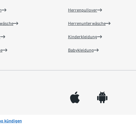
n
Herrenpullover
wäsche
Herrenunterwäsche
n
Kinderkleidung
e
Babykleidung
appleinc
android
bo kündigen