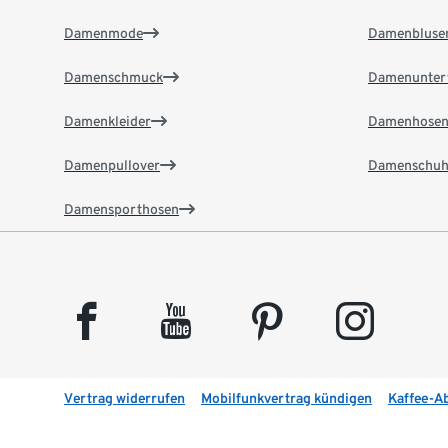
Damenmode
Damenbluse
Damenschmuck
Damenunter
Damenkleider
Damenhose
Damenpullover
Damenschuh
Damensporthosen
facebook
youtube
pinterest
instagram
Vertrag widerrufen
Mobilfunkvertrag kündigen
Kaffee-A