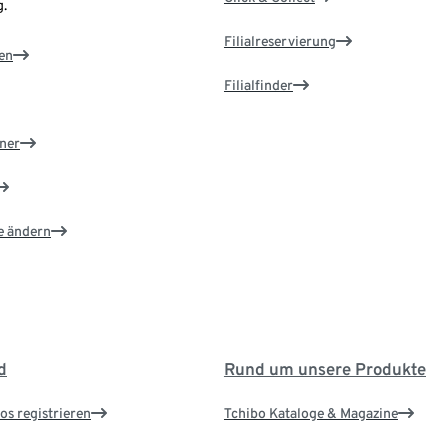
.
Filialreservierung
en
Filialfinder
ner
e ändern
d
Rund um unsere Produkte
os registrieren
Tchibo Kataloge & Magazine