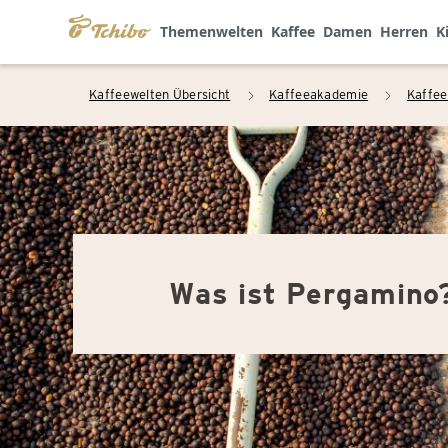
Themenwelten
Kaffee
Damen
Herren
K
Kaffeewelten Übersicht
Kaffeeakademie
Kaffee
arrow_right
arrow_right
Was ist Pergamino