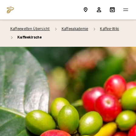
Kaffeewelten Übersicht
Kaffeeakademie
Kaffee-Wiki
arrow_right
arrow_right
Kaffeekirsche
arrow_right