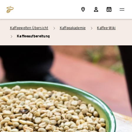
Kaffeewelten Übersicht
Kaffeeakademie
Kaffee-Wiki
arrow_right
arrow_right
Kaffeeaufbereitung
arrow_right