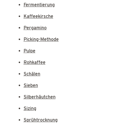
Fermentierung
Kaffeekirsche
Pergamino
Picking-Methode
Pulpe
Rohkaffee
Schälen
Sieben
Silberhäutchen
Sizing
Sprühtrocknung