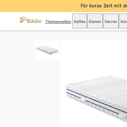
Für kurze Zeit mit d
Themenwelten
Kaffee
Damen
Herren
Kin