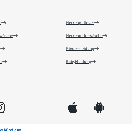
n
Herrenpullover
wäsche
Herrenunterwäsche
n
Kinderkleidung
e
Babykleidung
gram
appleinc
android
bo kündigen