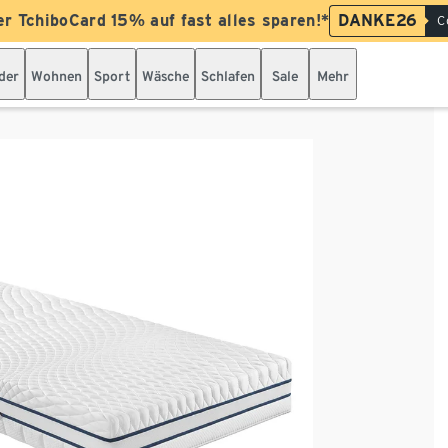
er TchiboCard 15% auf fast alles sparen!*
DANKE26
C
der
Wohnen
Sport
Wäsche
Schlafen
Sale
Mehr