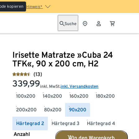
ode kopieren
Hinweis*
Suche
Irisette Matratze »Cuba 24
TFK«, 90 x 200 cm, H2
(13)
339,99
inkl. MwSt.
inkl. Versandkosten
100x200
140x200
160x200
180x200
200x200
80x200
90x200
Härtegrad 2
Härtegrad 3
Härtegrad 4
Anzahl
In den Warenkorb