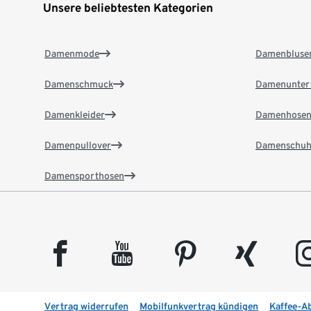
Unsere beliebtesten Kategorien
Damenmode
Damenbluse
Damenschmuck
Damenunter
Damenkleider
Damenhose
Damenpullover
Damenschuh
Damensporthosen
facebook
youtube
pinterest
xing
insta
Vertrag widerrufen
Mobilfunkvertrag kündigen
Kaffee-A