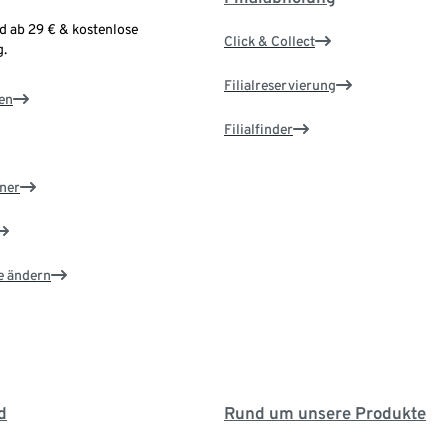
d ab 29 € & kostenlose
Click & Collect
.
Filialreservierung
en
Filialfinder
ner
e ändern
d
Rund um unsere Produkte