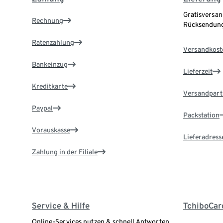
Gratisversan
Rechnung
Rücksendung
Ratenzahlung
Versandkost
Bankeinzug
Lieferzeit
Kreditkarte
Versandpart
Paypal
Packstation
Vorauskasse
Lieferadress
Zahlung in der Filiale
Service & Hilfe
TchiboCar
Online-Services nutzen & schnell Antworten