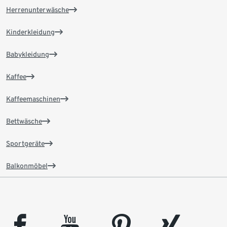
Herrenunterwäsche
Kinderkleidung
Babykleidung
Kaffee
Kaffeemaschinen
Bettwäsche
Sportgeräte
Balkonmöbel
facebook
youtube
pinterest
xing