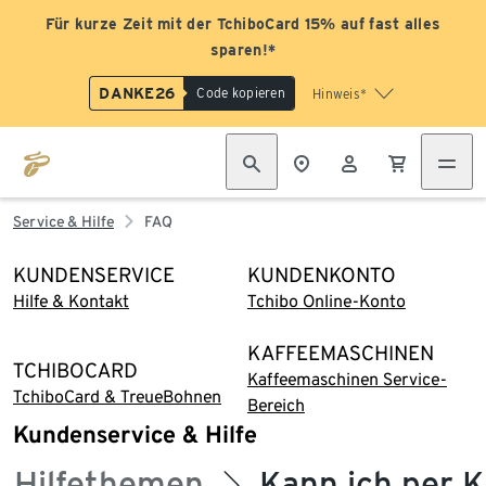
Für kurze Zeit mit der TchiboCard 15% auf fast alles
sparen!*
DANKE26
Code kopieren
Hinweis*
Service & Hilfe
FAQ
KUNDENSERVICE
KUNDENKONTO
Hilfe & Kontakt
Tchibo Online-Konto
KAFFEEMASCHINEN
TCHIBOCARD
Kaffeemaschinen Service-
TchiboCard & TreueBohnen
Bereich
Kundenservice & Hilfe
Hilfethemen
Kann ich per K