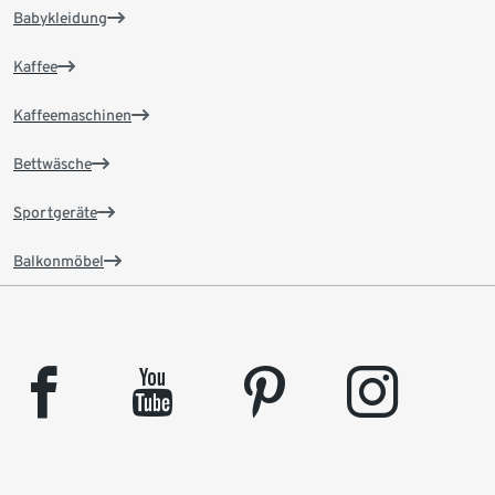
Babykleidung
Kaffee
Kaffeemaschinen
Bettwäsche
Sportgeräte
Balkonmöbel
facebook
youtube
pinterest
instagram