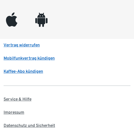
appleinc
android
Vertrag widerrufen
Mobilfunkvertrag kündigen
Kaffee-Abo kündigen
Service & Hilfe
Impressum
Datenschutz und Sicherheit