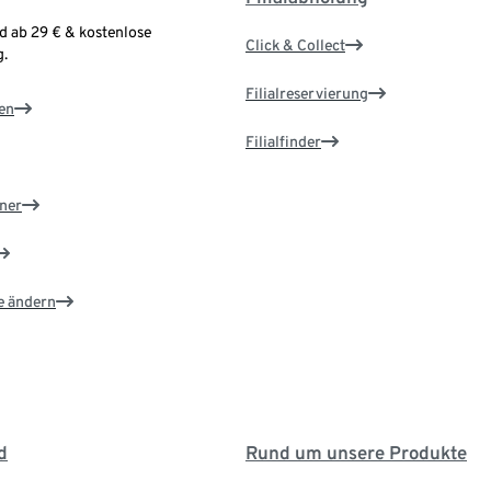
d ab 29 € & kostenlose
Click & Collect
.
Filialreservierung
en
Filialfinder
ner
e ändern
d
Rund um unsere Produkte