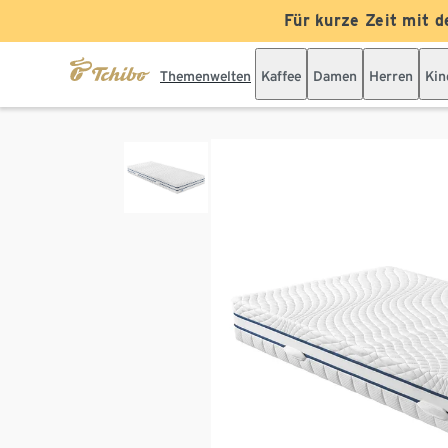
Für kurze Zeit mit d
Themenwelten
Kaffee
Damen
Herren
Kin