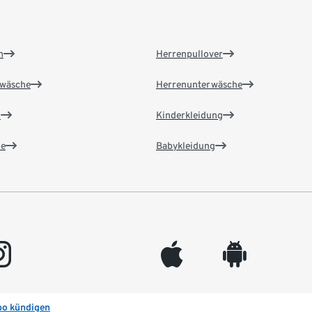
n
Herrenpullover
wäsche
Herrenunterwäsche
n
Kinderkleidung
e
Babykleidung
gram
appleinc
android
bo kündigen