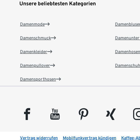
Unsere beliebtesten Kategorien
Damenmode
Damenbluse
Damenschmuck
Damenunter
Damenkleider
Damenhose
Damenpullover
Damenschuh
Damensporthosen
facebook
youtube
pinterest
xing
insta
Vertrag widerrufen
Mobilfunkvertrag kündigen
Kaffee-A