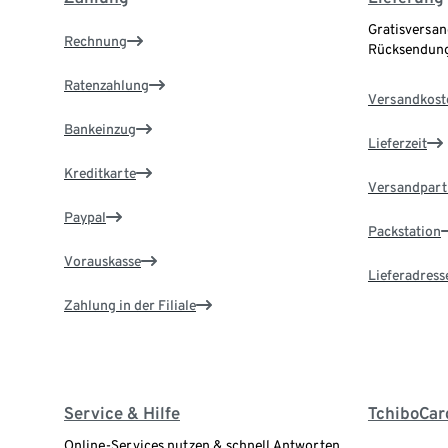
Gratisversan
Rechnung
Rücksendung
Ratenzahlung
Versandkost
Bankeinzug
Lieferzeit
Kreditkarte
Versandpart
Paypal
Packstation
Vorauskasse
Lieferadress
Zahlung in der Filiale
Service & Hilfe
TchiboCar
Online-Services nutzen & schnell Antworten