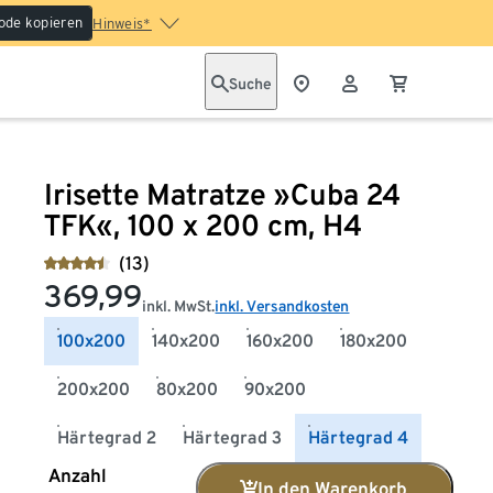
ode kopieren
Hinweis*
Suche
Irisette Matratze »Cuba 24
TFK«, 100 x 200 cm, H4
(13)
369,99
inkl. MwSt.
inkl. Versandkosten
100x200
140x200
160x200
180x200
200x200
80x200
90x200
Härtegrad 2
Härtegrad 3
Härtegrad 4
Anzahl
In den Warenkorb