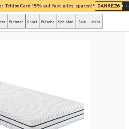
er TchiboCard 15% auf fast alles sparen!*
DANKE26
C
der
Wohnen
Sport
Wäsche
Schlafen
Sale
Mehr