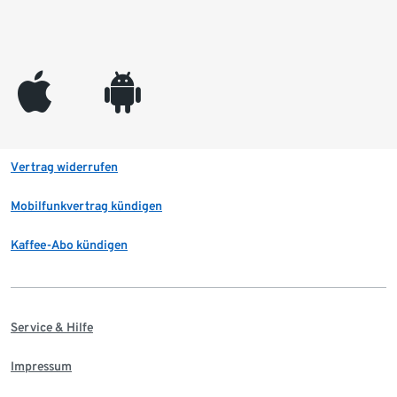
appleinc
android
Vertrag widerrufen
Mobilfunkvertrag kündigen
Kaffee-Abo kündigen
Service & Hilfe
Impressum