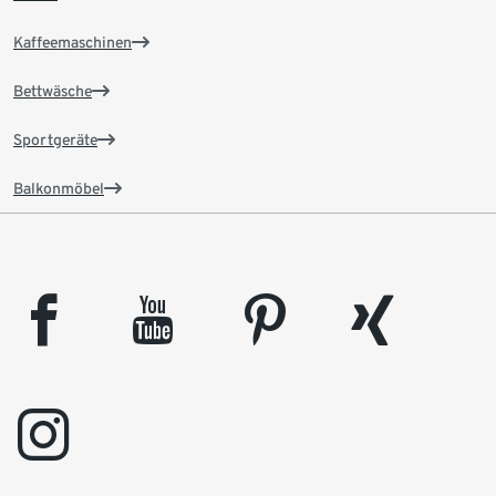
Kaffeemaschinen
Bettwäsche
Sportgeräte
Balkonmöbel
facebook
youtube
pinterest
xing
instagram