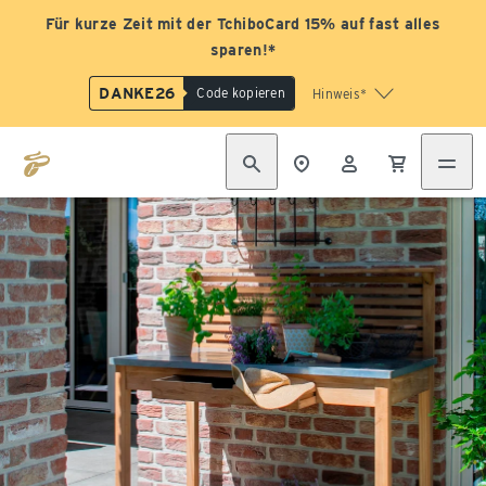
Für kurze Zeit mit der TchiboCard 15% auf fast alles
sparen!*
DANKE26
Code kopieren
Hinweis*