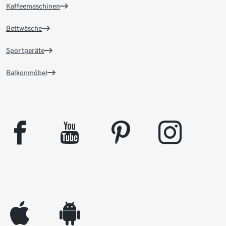
Kaffeemaschinen
Bettwäsche
Sportgeräte
Balkonmöbel
facebook
youtube
pinterest
instagram
appleinc
android