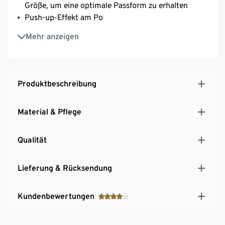
Größe, um eine optimale Passform zu erhalten
Push-up-Effekt am Po
Unsichtbare Wäsche – ideal unter weißer und heller
Mehr anzeigen
Oberbekleidung
Unsichtbare Abschlüsse für ein glattes Aussehen
auch unter enger Kleidung
Nahtlose Verarbeitung an den Beinabschlüssen –
Produktbeschreibung
nichts zeichnet sich ab
Keine störenden Seitennähte
Material & Pflege
Mit hochwertigem Markenelasthan für
Langlebigkeit und hohe Waschbeständigkeit
Qualität
Lieferung & Rücksendung
Kundenbewertungen