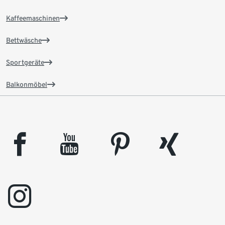
Kaffeemaschinen
Bettwäsche
Sportgeräte
Balkonmöbel
facebook
youtube
pinterest
xing
instagram