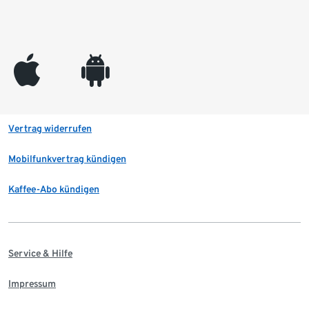
appleinc
android
Vertrag widerrufen
Mobilfunkvertrag kündigen
Kaffee-Abo kündigen
Service & Hilfe
Impressum