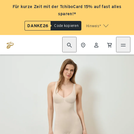
Für kurze Zeit mit der TchiboCard 15% auf fast alles
sparen!*
DANKE26
Code kopieren
Hinweis*