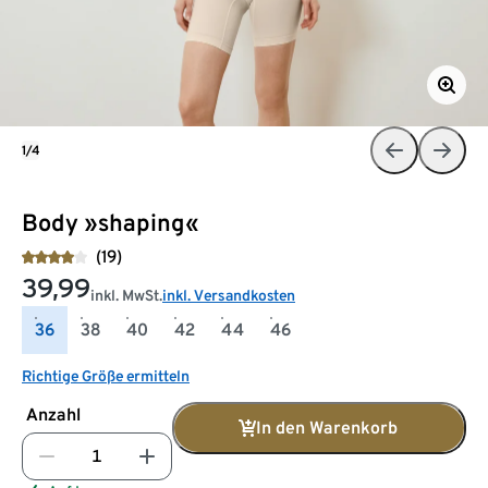
1/4
Body »shaping«
(19)
39,99
inkl. MwSt.
inkl. Versandkosten
36
38
40
42
44
46
Richtige Größe ermitteln
Anzahl
In den Warenkorb