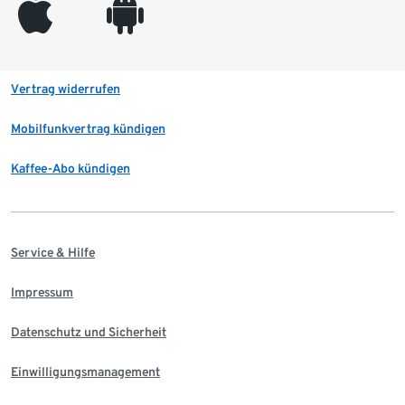
appleinc
android
Vertrag widerrufen
Mobilfunkvertrag kündigen
Kaffee-Abo kündigen
Service & Hilfe
Impressum
Datenschutz und Sicherheit
Einwilligungsmanagement