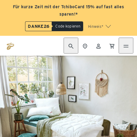
Für kurze Zeit mit der TchiboCard 15% auf fast alles
sparen!*
DANKE26
Code kopieren
Hinweis*