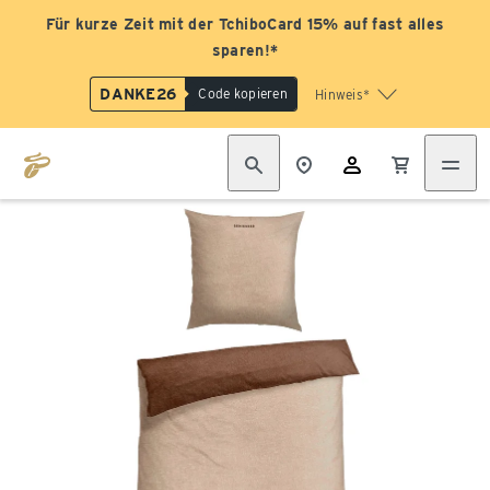
Für kurze Zeit mit der TchiboCard 15% auf fast alles
sparen!*
DANKE26
Code kopieren
Hinweis*