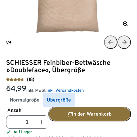
1/4
SCHIESSER Feinbiber-Bettwäsche
»Doubleface«, Übergröße
(18)
64,99
inkl. MwSt.
inkl. Versandkosten
Normalgröße
Übergröße
Anzahl
In den Warenkorb
Auf Lager