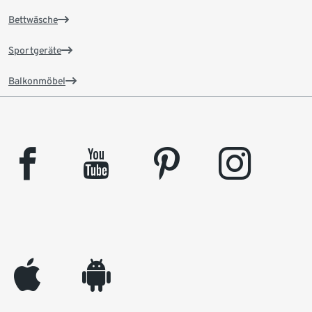
Bettwäsche
Sportgeräte
Balkonmöbel
facebook
youtube
pinterest
instagram
appleinc
android