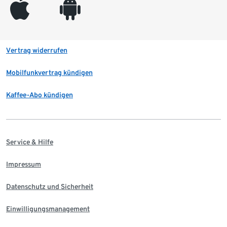
appleinc
android
Vertrag widerrufen
Mobilfunkvertrag kündigen
Kaffee-Abo kündigen
Service & Hilfe
Impressum
Datenschutz und Sicherheit
Einwilligungsmanagement