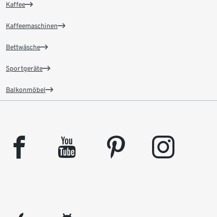
Kaffee
Kaffeemaschinen
Bettwäsche
Sportgeräte
Balkonmöbel
facebook
youtube
pinterest
instagram