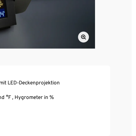
it LED-Deckenprojektion
d °F , Hygrometer in %
ner Fläche
nstellung der Uhrzeit