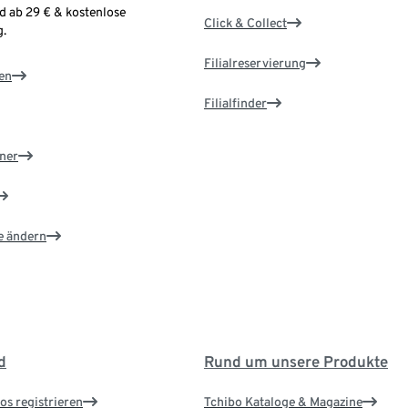
d ab 29 € & kostenlose
Click & Collect
.
Filialreservierung
en
Filialfinder
ner
e ändern
d
Rund um unsere Produkte
os registrieren
Tchibo Kataloge & Magazine