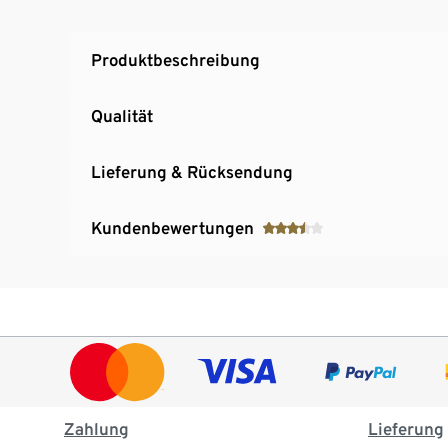
2 Weckzeiten und Schlummerfunktion
Datums- und Wochentaganzeige
Produktbeschreibung
Übersichtliches LC-Farbdisplay mit Hinterg
Projektionsanzeige 180° drehbar
Qualität
Lieferung & Rücksendung
Kundenbewertungen
Zahlung
Lieferung