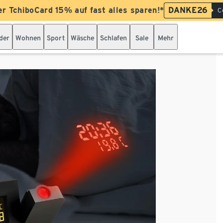
er TchiboCard 15% auf fast alles sparen!*
DANKE26
C
der
Wohnen
Sport
Wäsche
Schlafen
Sale
Mehr