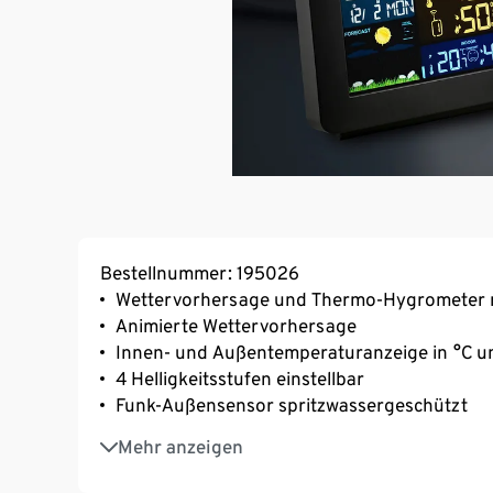
Bestellnummer: 195026
Wettervorhersage und Thermo-Hygrometer m
Animierte Wettervorhersage
Innen- und Außentemperaturanzeige in °C un
4 Helligkeitsstufen einstellbar
Funk-Außensensor spritzwassergeschützt
Übertragungsreichweite bis zu 60 m auf offe
Mehr anzeigen
Funkuhr (DCF-Zeitsignal) für automatische Ei
Automatische Sommerzeit-Umstellung