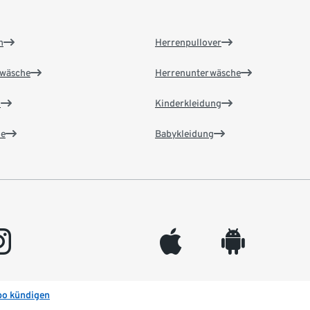
n
Herrenpullover
wäsche
Herrenunterwäsche
n
Kinderkleidung
e
Babykleidung
gram
appleinc
android
bo kündigen