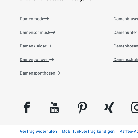
Damenmode
Damenbluse
Damenschmuck
Damenunter
Damenkleider
Damenhose
Damenpullover
Damenschuh
Damensporthosen
facebook
youtube
pinterest
xing
insta
Vertrag widerrufen
Mobilfunkvertrag kündigen
Kaffee-A