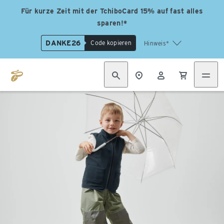
Für kurze Zeit mit der TchiboCard 15% auf fast alles
sparen!*
DANKE26
Code kopieren
Hinweis*