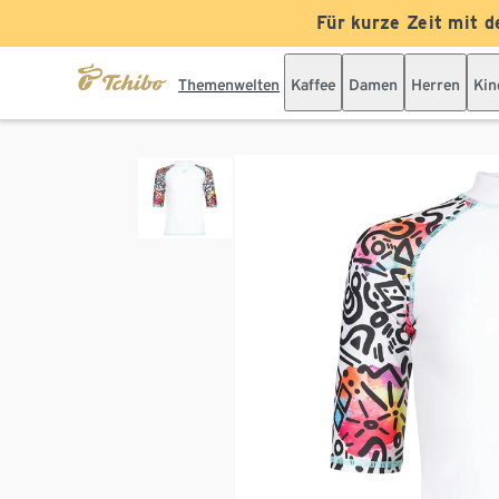
Für kurze Zeit mit d
Themenwelten
Kaffee
Damen
Herren
Kin