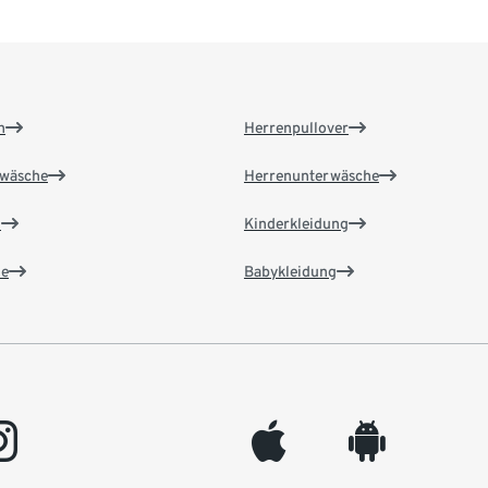
n
Herrenpullover
wäsche
Herrenunterwäsche
n
Kinderkleidung
e
Babykleidung
gram
appleinc
android