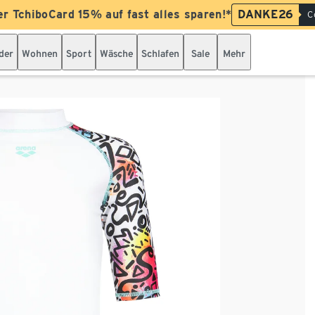
er TchiboCard 15% auf fast alles sparen!*
DANKE26
C
der
Wohnen
Sport
Wäsche
Schlafen
Sale
Mehr