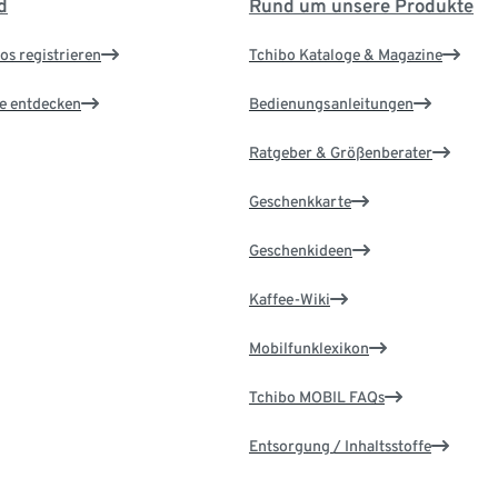
d
Rund um unsere Produkte
os registrieren
Tchibo Kataloge & Magazine
le entdecken
Bedienungsanleitungen
Ratgeber & Größenberater
Geschenkkarte
Geschenkideen
Kaffee-Wiki
Mobilfunklexikon
Tchibo MOBIL FAQs
Entsorgung / Inhaltsstoffe