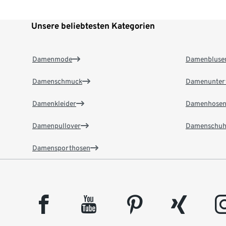
Unsere beliebtesten Kategorien
Damenmode
Damenbluse
Damenschmuck
Damenunter
Damenkleider
Damenhose
Damenpullover
Damenschuh
Damensporthosen
facebook
youtube
pinterest
xing
insta