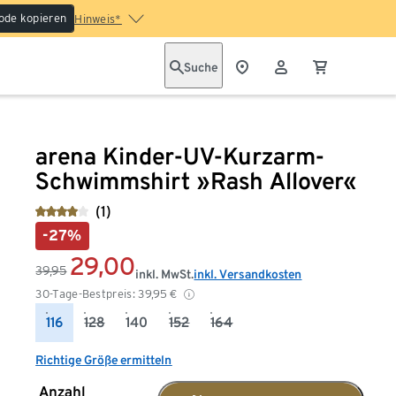
ode kopieren
Hinweis*
Suche
arena Kinder-UV-Kurzarm-
Schwimmshirt »Rash Allover«
(1)
-27%
29,00
39,95
inkl. MwSt.
inkl. Versandkosten
30-Tage-Bestpreis:
39,95
€
116
128
140
152
164
Richtige Größe ermitteln
Anzahl