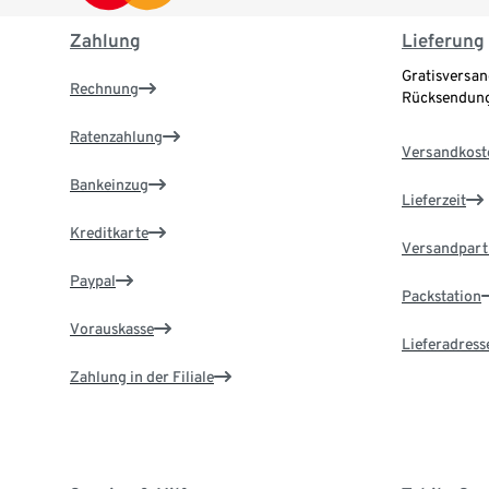
Zahlung
Lieferung
Gratisversan
Rechnung
Rücksendung
Ratenzahlung
Versandkost
Bankeinzug
Lieferzeit
Kreditkarte
Versandpart
Paypal
Packstation
Vorauskasse
Lieferadress
Zahlung in der Filiale