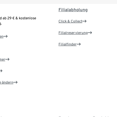
Filialabholung
d ab 29 € & kostenlose
Click & Collect
.
Filialreservierung
en
Filialfinder
ner
e ändern