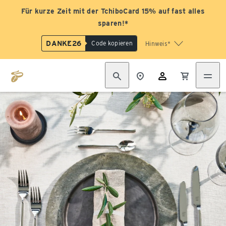
Für kurze Zeit mit der TchiboCard 15% auf fast alles
sparen!*
DANKE26
Code kopieren
Hinweis*