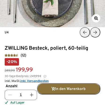
1/4
ZWILLING Besteck, poliert, 60-teilig
(12)
-20%
199,99
249,99
30-Tage-Bestpreis:
249,99
€
inkl. MwSt.
inkl. Versandkosten
Anzahl
In den Warenkorb
Auf Lager