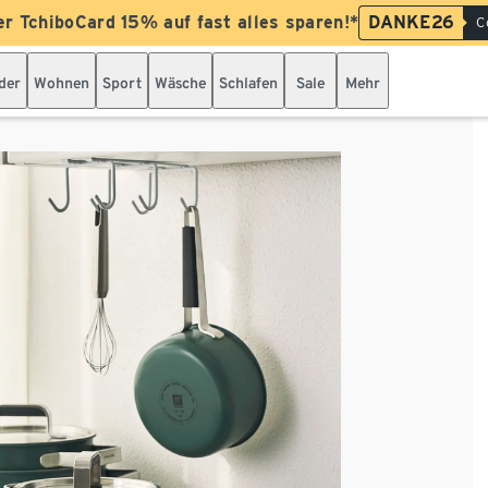
er TchiboCard 15% auf fast alles sparen!*
DANKE26
C
der
Wohnen
Sport
Wäsche
Schlafen
Sale
Mehr