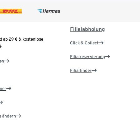
Filialabholung
d ab 29 € & kostenlose
Click & Collect
.
Filialreservierung
en
Filialfinder
ner
e ändern