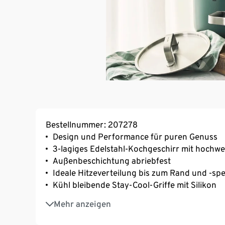
Bestellnummer: 207278
Design und Performance für puren Genuss
3-lagiges Edelstahl-Kochgeschirr mit hochw
Außenbeschichtung abriebfest
Ideale Hitzeverteilung bis zum Rand und -s
Kühl bleibende Stay-Cool-Griffe mit Silikon
Innenliegende Füllskala für einfaches Abmes
Mehr anzeigen
3 Kochtöpfe, Bratentopf und Stieltopf im Set