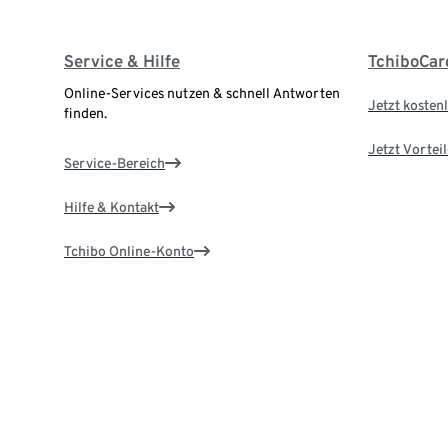
Service & Hilfe
TchiboCar
Online-Services nutzen & schnell Antworten
Jetzt kostenl
finden.
Jetzt Vortei
Service-Bereich
Hilfe & Kontakt
Tchibo Online-Konto