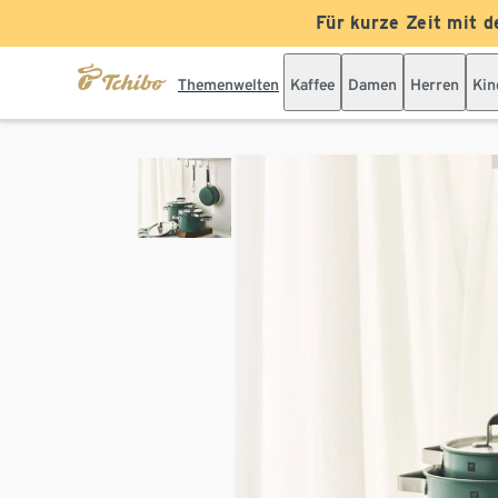
Für kurze Zeit mit d
Themenwelten
Kaffee
Damen
Herren
Kin