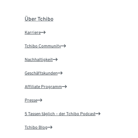
Über Tchibo
Karriere
Tchibo Community
Nachhaltigkeit
Geschäftskunden
Affiliate Programm
Presse
5 Tassen täglich – der Tchibo Podcast
Tchibo Blog