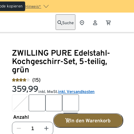
ode kopieren
Hinweis*
Suche
ZWILLING PURE Edelstahl-
Kochgeschirr-Set, 5-teilig,
grün
(15)
359,99
inkl. MwSt.
inkl. Versandkosten
Anzahl
In den Warenkorb