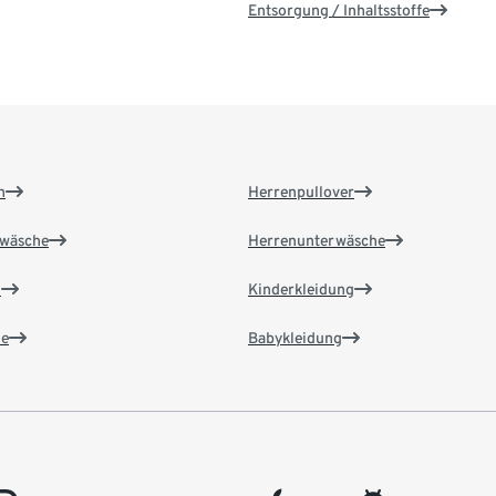
Entsorgung / Inhaltsstoffe
n
Herrenpullover
wäsche
Herrenunterwäsche
n
Kinderkleidung
e
Babykleidung