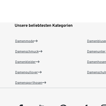
Unsere beliebtesten Kategorien
Damenmode
Damenbluse
Damenschmuck
Damenunter
Damenkleider
Damenhose
Damenpullover
Damenschuh
Damensporthosen