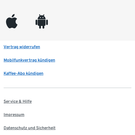
appleinc
android
Vertrag widerrufen
Mobilfunkvertrag kündigen
Kaffee-Abo kündigen
Service & Hilfe
Impressum
Datenschutz und Sicherheit