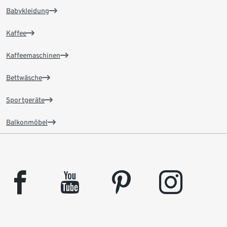
Babykleidung
Kaffee
Kaffeemaschinen
Bettwäsche
Sportgeräte
Balkonmöbel
facebook
youtube
pinterest
instagram