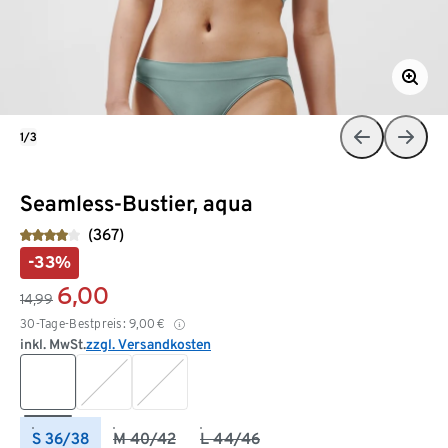
1/3
Seamless-Bustier, aqua
(367)
-33%
6,00
14,99
30-Tage-Bestpreis:
9,00
€
inkl. MwSt.
zzgl. Versandkosten
S 36/38
M 40/42
L 44/46