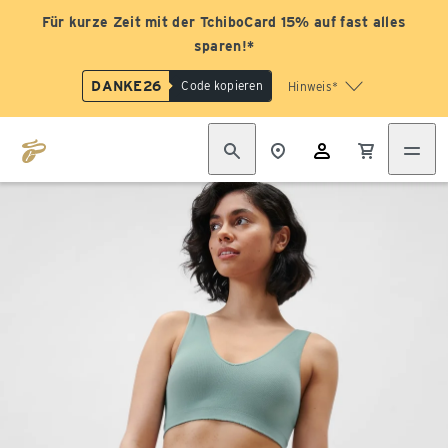
Für kurze Zeit mit der TchiboCard 15% auf fast alles
sparen!*
DANKE26
Code kopieren
Hinweis*