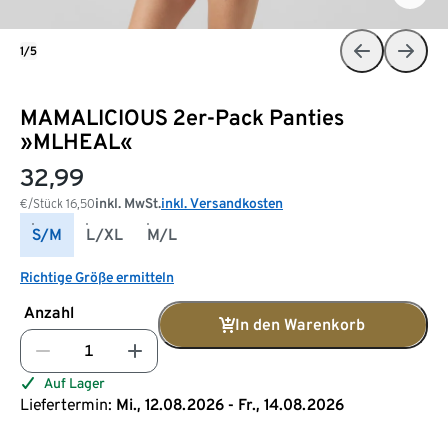
1/5
MAMALICIOUS 2er-Pack Panties
»MLHEAL«
32,99
inkl. MwSt.
inkl. Versandkosten
€/Stück
16,50
S/M
L/XL
M/L
Richtige Größe ermitteln
Anzahl
In den Warenkorb
Auf Lager
Liefertermin:
Mi., 12.08.2026 - Fr., 14.08.2026