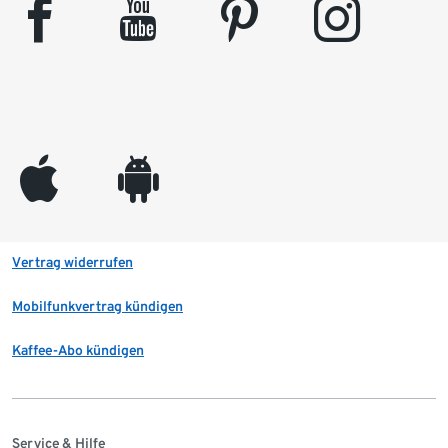
facebook
youtube
pinterest
instagram
appleinc
android
Vertrag widerrufen
Mobilfunkvertrag kündigen
Kaffee-Abo kündigen
Service & Hilfe