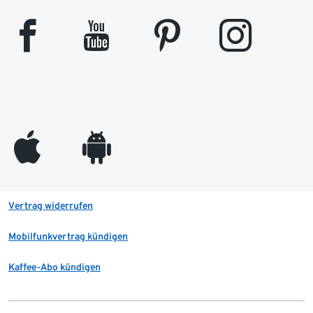
facebook
youtube
pinterest
instagram
appleinc
android
Vertrag widerrufen
Mobilfunkvertrag kündigen
Kaffee-Abo kündigen