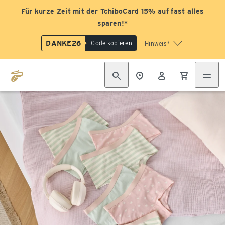
Für kurze Zeit mit der TchiboCard 15% auf fast alles
sparen!*
DANKE26
Code kopieren
Hinweis*