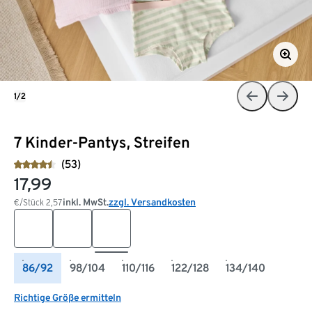
1/2
7 Kinder-Pantys, Streifen
(53)
17,99
inkl. MwSt.
zzgl. Versandkosten
€/Stück
2,57
86/92
98/104
110/116
122/128
134/140
Richtige Größe ermitteln