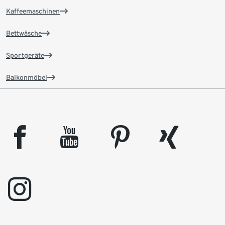
Kaffeemaschinen
Bettwäsche
Sportgeräte
Balkonmöbel
facebook
youtube
pinterest
xing
instagram