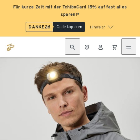
Für kurze Zeit mit der TchiboCard 15% auf fast alles
sparen!*
DANKE26
Code kopieren
Hinweis*