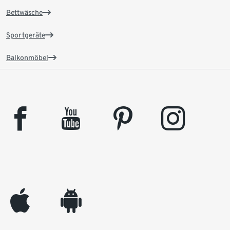
Bettwäsche
Sportgeräte
Balkonmöbel
facebook
youtube
pinterest
instagram
appleinc
android