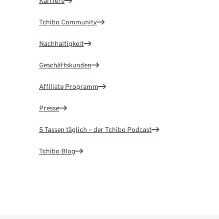
Karriere
Tchibo Community
Nachhaltigkeit
Geschäftskunden
Affiliate Programm
Presse
5 Tassen täglich – der Tchibo Podcast
Tchibo Blog