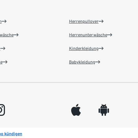
n
Herrenpullover
wäsche
Herrenunterwäsche
n
Kinderkleidung
e
Babykleidung
gram
appleinc
android
bo kündigen