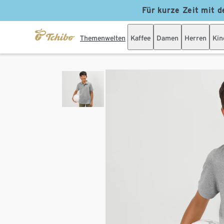
Für kurze Zeit mit d
Themenwelten
Kaffee
Damen
Herren
Kin