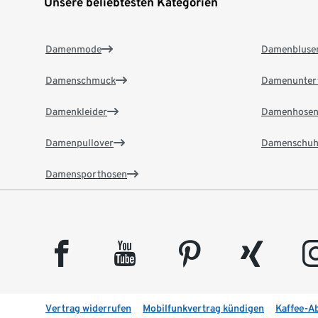
Unsere beliebtesten Kategorien
Damenmode
Damenbluse
Damenschmuck
Damenunter
Damenkleider
Damenhose
Damenpullover
Damenschuh
Damensporthosen
facebook
youtube
pinterest
xing
insta
Vertrag widerrufen
Mobilfunkvertrag kündigen
Kaffee-A