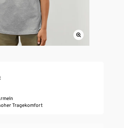
t
Ärmeln
, hoher Tragekomfort