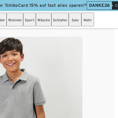
er TchiboCard 15% auf fast alles sparen!*
DANKE26
C
der
Wohnen
Sport
Wäsche
Schlafen
Sale
Mehr