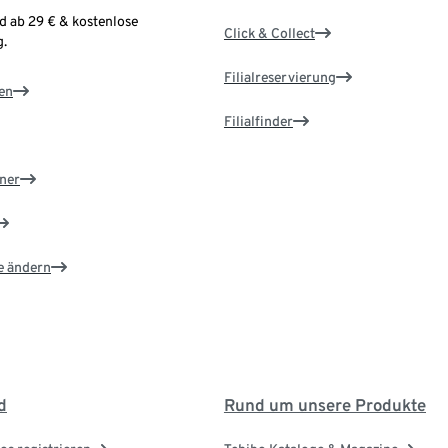
d ab 29 € & kostenlose
Click & Collect
.
Filialreservierung
en
Filialfinder
ner
e ändern
d
Rund um unsere Produkte