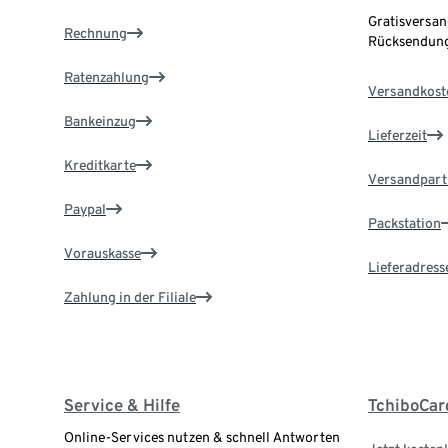
Gratisversan
Rechnung
Rücksendung
Ratenzahlung
Versandkost
Bankeinzug
Lieferzeit
Kreditkarte
Versandpart
Paypal
Packstation
Vorauskasse
Lieferadress
Zahlung in der Filiale
Service & Hilfe
TchiboCar
Online-Services nutzen & schnell Antworten