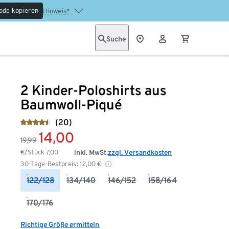
ode kopieren
Hinweis*
Suche
2 Kinder-Poloshirts aus
Baumwoll-Piqué
(20)
14,00
19,99
€/Stück
7,00
inkl. MwSt.
zzgl. Versandkosten
30-Tage-Bestpreis:
12,00
€
122/128
134/140
146/152
158/164
170/176
Richtige Größe ermitteln