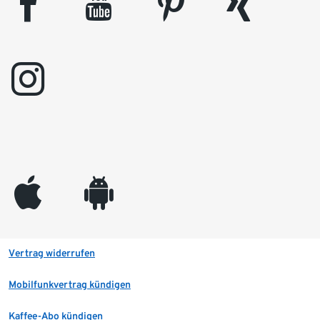
facebook
youtube
pinterest
xing
instagram
appleinc
android
Vertrag widerrufen
Mobilfunkvertrag kündigen
Kaffee-Abo kündigen