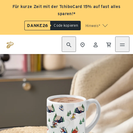
Für kurze Zeit mit der TchiboCard 15% auf fast alles
sparen!*
DANKE26
Code kopieren
Hinweis*