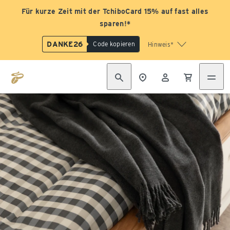
Für kurze Zeit mit der TchiboCard 15% auf fast alles
sparen!*
DANKE26
Code kopieren
Hinweis*