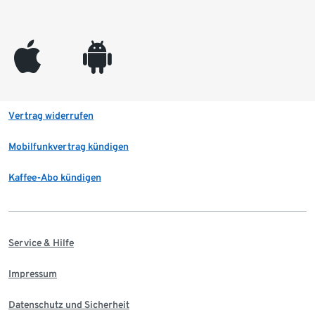
appleinc
android
Vertrag widerrufen
Mobilfunkvertrag kündigen
Kaffee-Abo kündigen
Service & Hilfe
Impressum
Datenschutz und Sicherheit