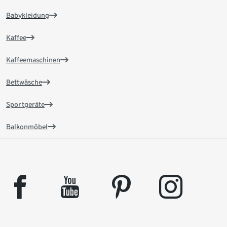
Babykleidung
Kaffee
Kaffeemaschinen
Bettwäsche
Sportgeräte
Balkonmöbel
facebook
youtube
pinterest
instagram