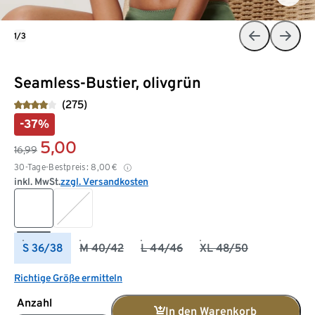
1/3
Seamless-Bustier, olivgrün
(275)
-37%
5,00
16,99
30-Tage-Bestpreis:
8,00
€
inkl. MwSt.
zzgl. Versandkosten
S 36/38
M 40/42
L 44/46
XL 48/50
Richtige Größe ermitteln
Anzahl
In den Warenkorb