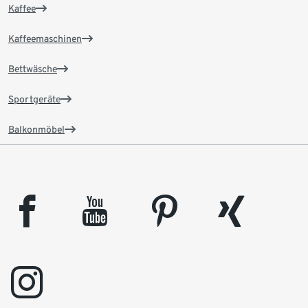
Kaffee
Kaffeemaschinen
Bettwäsche
Sportgeräte
Balkonmöbel
facebook
youtube
pinterest
xing
instagram