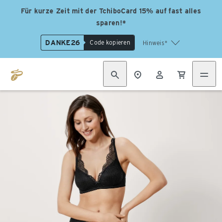
Für kurze Zeit mit der TchiboCard 15% auf fast alles
sparen!*
DANKE26
Code kopieren
Hinweis*