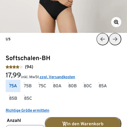
1/5
Softschalen-BH
(94)
17,99
inkl. MwSt.
zzgl. Versandkosten
75A
75B
75C
80A
80B
80C
85A
85B
85C
Richtige Größe ermitteln
Anzahl
In den Warenkorb