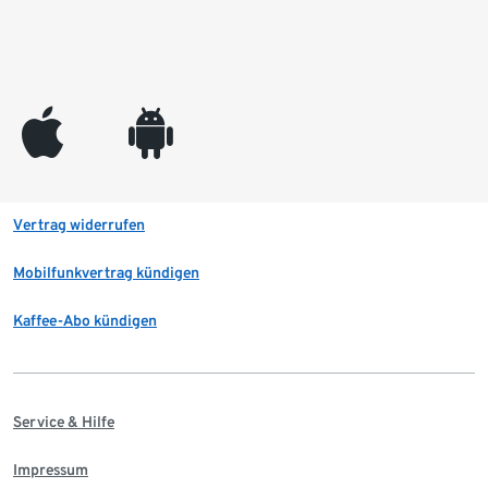
appleinc
android
Vertrag widerrufen
Mobilfunkvertrag kündigen
Kaffee-Abo kündigen
Service & Hilfe
Impressum