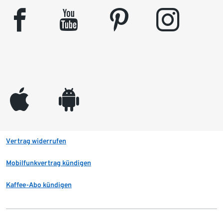
facebook
youtube
pinterest
instagram
appleinc
android
Vertrag widerrufen
Mobilfunkvertrag kündigen
Kaffee-Abo kündigen