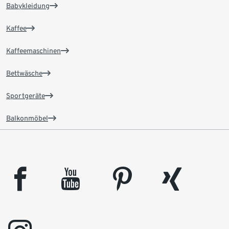
Babykleidung
Kaffee
Kaffeemaschinen
Bettwäsche
Sportgeräte
Balkonmöbel
facebook
youtube
pinterest
xing