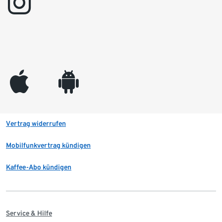
instagram
appleinc
android
Vertrag widerrufen
Mobilfunkvertrag kündigen
Kaffee-Abo kündigen
Service & Hilfe