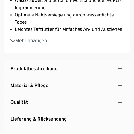
Wasserabweisend durch umweltschonende evoPel-
Imprägnierung
Optimale Nahtversiegelung durch wasserdichte
Tapes
Leichtes Taftfutter für einfaches An- und Ausziehen
Fußstege für perfekten Sitz
Mehr anzeigen
Längenverstellbare, elastische Y-Träger
Mit seitlichen Druckknöpfen zur Weitenregulierung
Dekorative Reflektor-Elementen am Bein
Produktbeschreibung
Material & Pflege
Qualität
Lieferung & Rücksendung