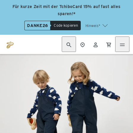
Für kurze Zeit mit der TchiboCard 15% auf fast alles
sparen!*
DANKE26
Code kopieren
Hinweis*