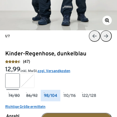
1/7
Kinder-Regenhose, dunkelblau
(47)
12,99
inkl. MwSt.
zzgl. Versandkosten
74/80
86/92
98/104
110/116
122/128
Richtige Größe ermitteln
Anzahl