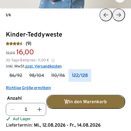
1/6
Kinder-Teddyweste
(9)
16,00
19,99
30-Tage-Bestpreis:
11,00
€
inkl. MwSt.
zzgl. Versandkosten
86/92
98/104
110/116
122/128
Richtige Größe ermitteln
Anzahl
In den Warenkorb
Auf Lager
Liefertermin:
Mi., 12.08.2026 - Fr., 14.08.2026