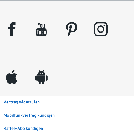
facebook
youtube
pinterest
instagram
appleinc
android
Vertrag widerrufen
Mobilfunkvertrag kündigen
Kaffee-Abo kündigen