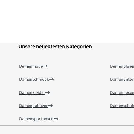
Unsere beliebtesten Kategorien
Damenmode
Damenbluse
Damenschmuck
Damenunter
Damenkleider
Damenhose
Damenpullover
Damenschuh
Damensporthosen