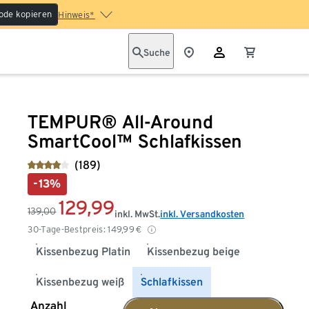
ode kopieren
Hinweis*
Suche
TEMPUR® All-Around
SmartCool™ Schlafkissen
(189)
-13%
129,99
139,00
inkl. MwSt.
inkl. Versandkosten
30-Tage-Bestpreis:
149,99
€
Kissenbezug Platin
Kissenbezug beige
Kissenbezug weiß
Schlafkissen
Anzahl