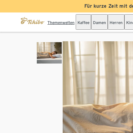
Für kurze Zeit mit d
Themenwelten
Kaffee
Damen
Herren
Kin