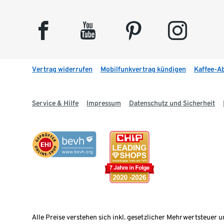
facebook
youtube
pinterest
instagram
Vertrag widerrufen
Mobilfunkvertrag kündigen
Kaffee-A
Service & Hilfe
Impressum
Datenschutz und Sicherheit
Alle Preise verstehen sich inkl. gesetzlicher Mehrwertsteuer u