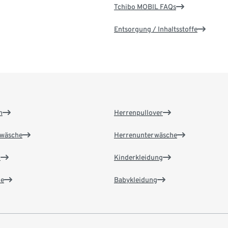
Tchibo MOBIL FAQs
Entsorgung / Inhaltsstoffe
n
Herrenpullover
wäsche
Herrenunterwäsche
n
Kinderkleidung
e
Babykleidung