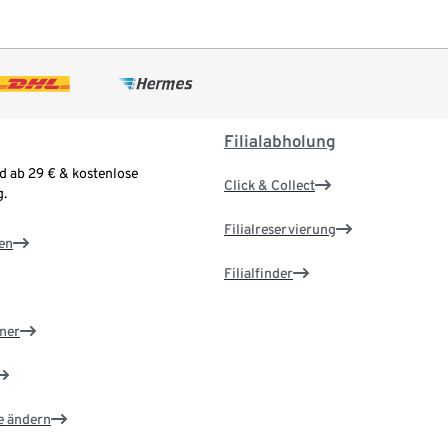
Filialabholung
d ab 29 € & kostenlose
Click & Collect
.
Filialreservierung
en
Filialfinder
ner
e ändern