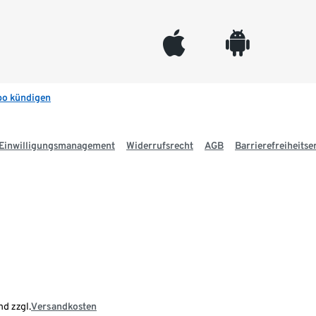
appleinc
android
bo kündigen
Einwilligungsmanagement
Widerrufsrecht
AGB
Barrierefreiheitse
nd zzgl.
Versandkosten