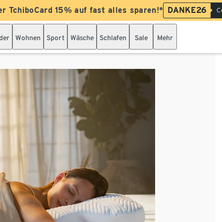
er TchiboCard 15% auf fast alles sparen!*
DANKE26
C
der
Wohnen
Sport
Wäsche
Schlafen
Sale
Mehr