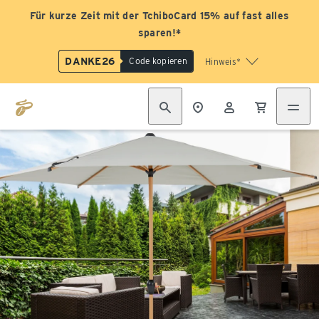
Für kurze Zeit mit der TchiboCard 15% auf fast alles
sparen!*
DANKE26
Code kopieren
Hinweis*