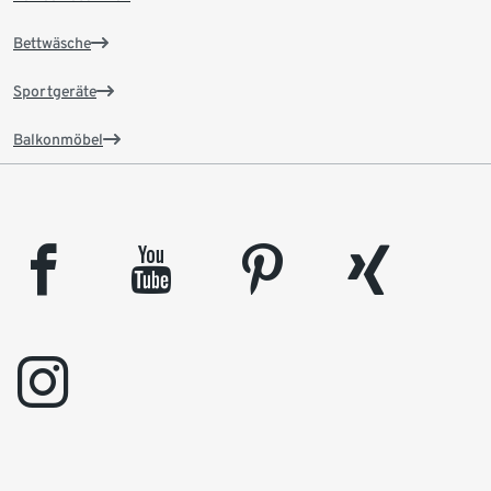
Bettwäsche
Sportgeräte
Balkonmöbel
facebook
youtube
pinterest
xing
instagram