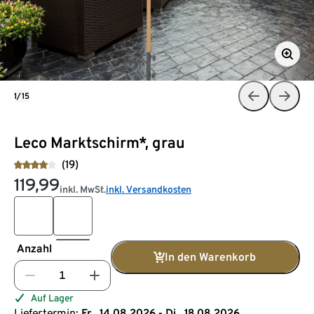
1/15
Leco Marktschirm*, grau
(19)
119,99
inkl. MwSt.
inkl. Versandkosten
Anzahl
In den Warenkorb
Auf Lager
Liefertermin:
Fr., 14.08.2026 - Di., 18.08.2026