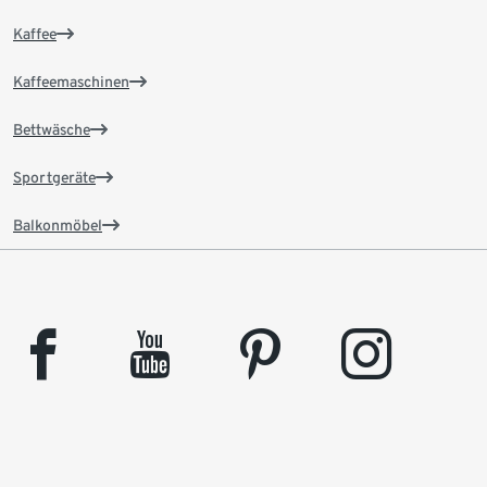
Kaffee
Kaffeemaschinen
Bettwäsche
Sportgeräte
Balkonmöbel
facebook
youtube
pinterest
instagram