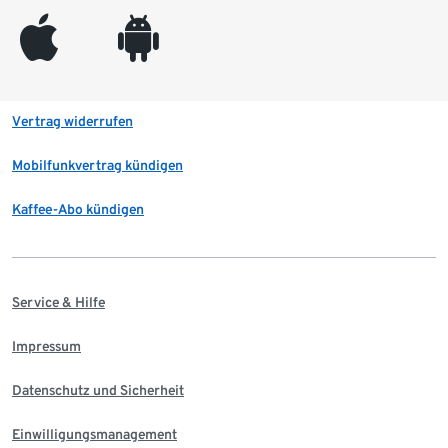
appleinc
android
Vertrag widerrufen
Mobilfunkvertrag kündigen
Kaffee-Abo kündigen
Service & Hilfe
Impressum
Datenschutz und Sicherheit
Einwilligungsmanagement