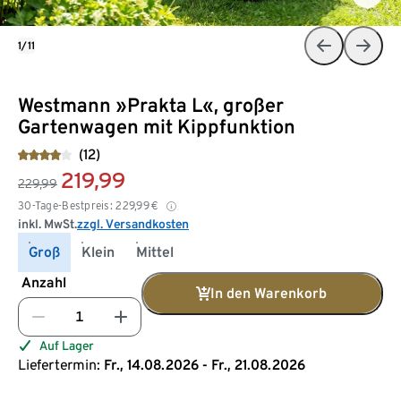
1/11
Westmann »Prakta L«, großer
Gartenwagen mit Kippfunktion
(12)
219,99
229,99
30-Tage-Bestpreis:
229,99
€
inkl. MwSt.
zzgl. Versandkosten
Groß
Klein
Mittel
Anzahl
In den Warenkorb
Auf Lager
Liefertermin:
Fr., 14.08.2026 - Fr., 21.08.2026