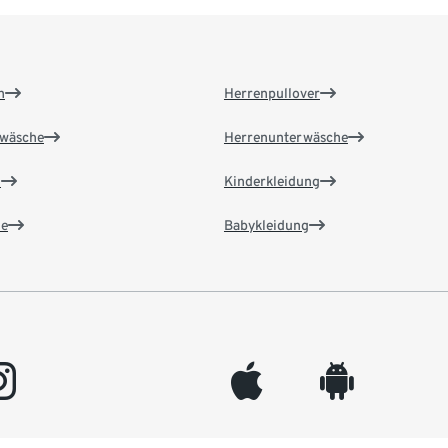
n
Herrenpullover
wäsche
Herrenunterwäsche
n
Kinderkleidung
e
Babykleidung
gram
appleinc
android