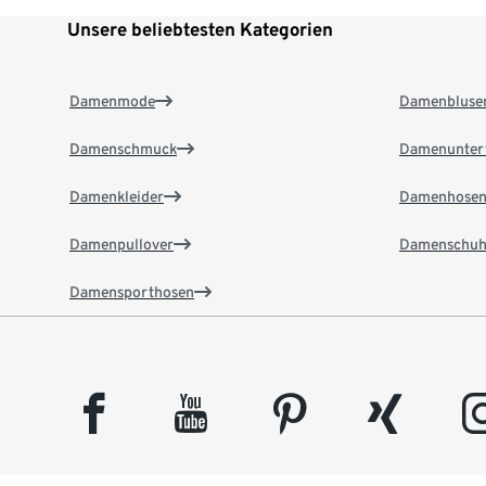
Unsere beliebtesten Kategorien
Damenmode
Damenbluse
Damenschmuck
Damenunter
Damenkleider
Damenhose
Damenpullover
Damenschuh
Damensporthosen
facebook
youtube
pinterest
xing
insta