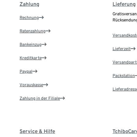
Zahlung
Lieferung
Gratisversan
Rechnung
Rücksendung
Ratenzahlung
Versandkost
Bankeinzug
Lieferzeit
Kreditkarte
Versandpart
Paypal
Packstation
Vorauskasse
Lieferadress
Zahlung in der Filiale
Service & Hilfe
TchiboCar