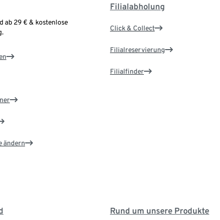
Filialabholung
d ab 29 € & kostenlose
Click & Collect
.
Filialreservierung
en
Filialfinder
ner
e ändern
d
Rund um unsere Produkte