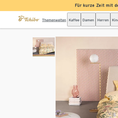
Für kurze Zeit mit d
Themenwelten
Kaffee
Damen
Herren
Kin