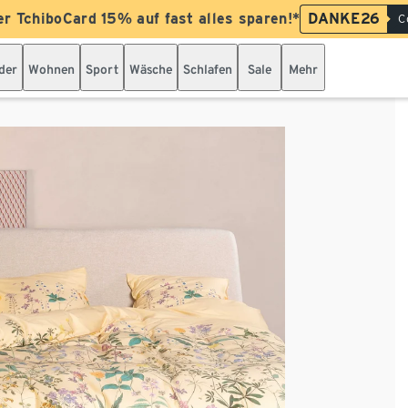
er TchiboCard 15% auf fast alles sparen!*
DANKE26
C
der
Wohnen
Sport
Wäsche
Schlafen
Sale
Mehr