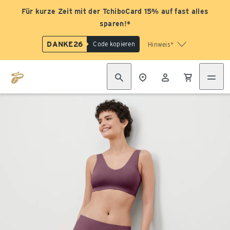
Für kurze Zeit mit der TchiboCard 15% auf fast alles
sparen!*
DANKE26
Code kopieren
Hinweis*