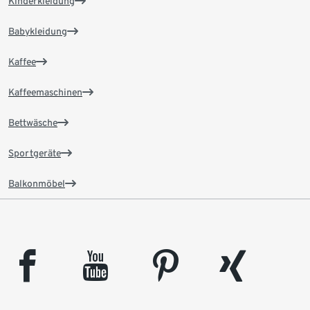
Kinderkleidung
Babykleidung
Kaffee
Kaffeemaschinen
Bettwäsche
Sportgeräte
Balkonmöbel
facebook
youtube
pinterest
xing