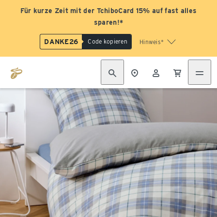
Für kurze Zeit mit der TchiboCard 15% auf fast alles
sparen!*
DANKE26
Code kopieren
Hinweis*