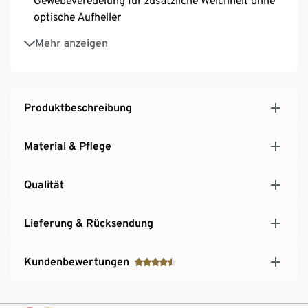
Gewebeveredelung für zusätzliche Weichheit ohne
optische Aufheller
Füllung aus Paradies Softcell – ökologische
Mehr anzeigen
Textilfaserfüllung aus ressourcenschonenden
Rohstoffen mit Lyocell-Anteil aus nachhaltigem
Anbau
Pflegeleicht und waschbar bis 60 °C
Produktbeschreibung
Wärmeklasse 1: Leichte Sommerdecke mit geringem
Wärmegrad
Material & Pflege
Qualität
Lieferung & Rücksendung
Kundenbewertungen