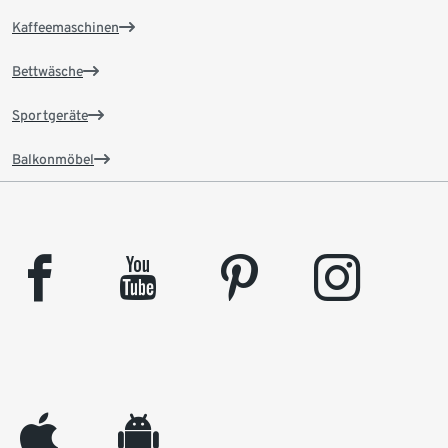
Kaffeemaschinen
Bettwäsche
Sportgeräte
Balkonmöbel
facebook
youtube
pinterest
instagram
appleinc
android