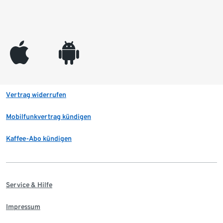
appleinc
android
Vertrag widerrufen
Mobilfunkvertrag kündigen
Kaffee-Abo kündigen
Service & Hilfe
Impressum