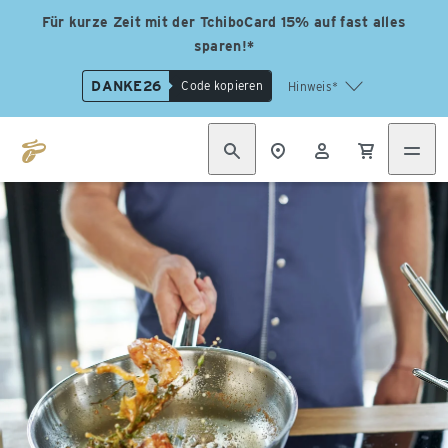
Für kurze Zeit mit der TchiboCard 15% auf fast alles
sparen!*
DANKE26
Code kopieren
Hinweis*