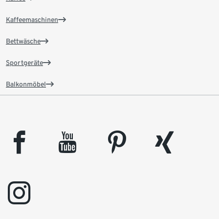
Kaffeemaschinen
Bettwäsche
Sportgeräte
Balkonmöbel
facebook
youtube
pinterest
xing
instagram