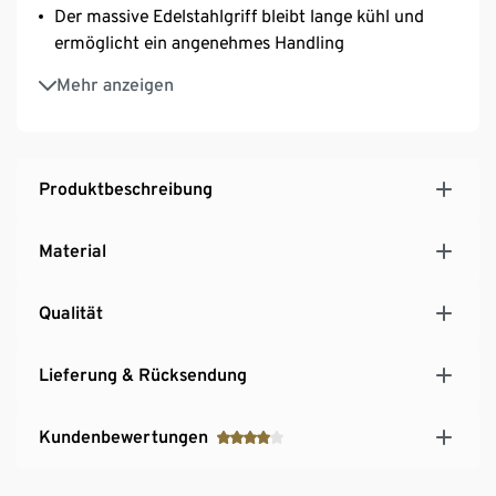
Der massive Edelstahlgriff bleibt lange kühl und
ermöglicht ein angenehmes Handling
Für alle Herdarten geeignet – inkl. Induktion
Mehr anzeigen
Aus hochwertigem Edelstahl
Backofengeeignet bis 200 °C
Designed by Matteo Thun & Antonio Rodriguez
Produktbeschreibung
Material
Qualität
Lieferung & Rücksendung
Kundenbewertungen