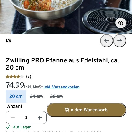
1/6
Zwilling PRO Pfanne aus Edelstahl, ca.
20 cm
(7)
74,99
inkl. MwSt.
inkl. Versandkosten
20 cm
24 cm
28 cm
Anzahl
In den Warenkorb
Auf Lager