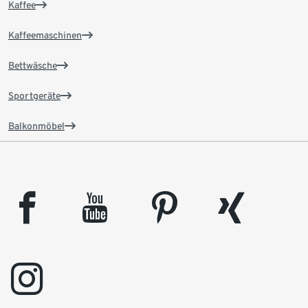
Kaffee
Kaffeemaschinen
Bettwäsche
Sportgeräte
Balkonmöbel
facebook
youtube
pinterest
xing
instagram