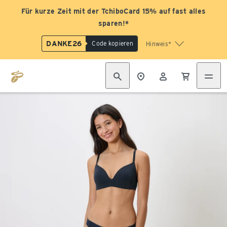
Für kurze Zeit mit der TchiboCard 15% auf fast alles
sparen!*
DANKE26
Code kopieren
Hinweis*