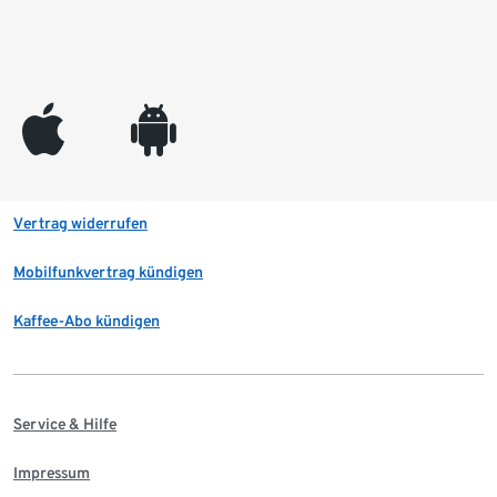
appleinc
android
Vertrag widerrufen
Mobilfunkvertrag kündigen
Kaffee-Abo kündigen
Service & Hilfe
Impressum