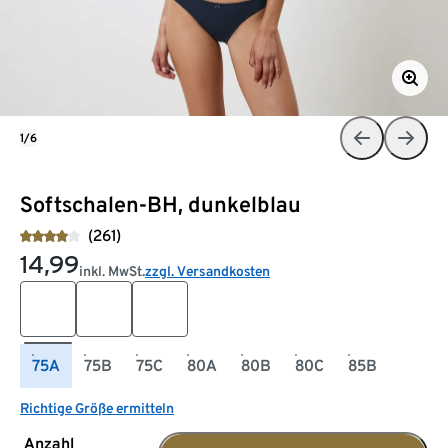
1/6
Softschalen-BH, dunkelblau
(261)
14,99
inkl. MwSt.
zzgl. Versandkosten
75A
75B
75C
80A
80B
80C
85B
Richtige Größe ermitteln
Anzahl