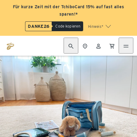
Für kurze Zeit mit der TchiboCard 15% auf fast alles
sparen!*
DANKE26
Code kopieren
Hinweis*