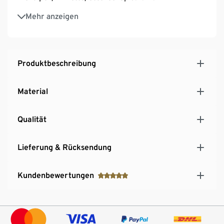
Inkl. Zeckenzange, Salbe, Anti-Floh-Mittel,
Mehr anzeigen
Medizinflasche/Ampulle, Pillenblister, Karotte
Mit Impfpass, Terminkarte und
Patientenkarte/Anamnesebogen – beschriftbar mit
beiliegendem Folienstift
Produktbeschreibung
Kann das kreative Rollenspiel fördern und sozial-
emotionale Kompetenzen trainieren
Material
Qualität
Lieferung & Rücksendung
Kundenbewertungen