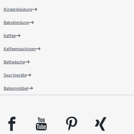
Kinderkleidung
Babykleidung
Kaffee
Kaffeemaschinen
Bettwäsche
Sportgeräte
Balkonmöbel
facebook
youtube
pinterest
xing