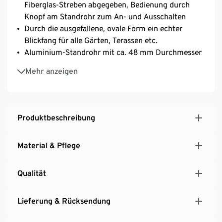
Fiberglas-Streben abgegeben, Bedienung durch
Knopf am Standrohr zum An- und Ausschalten
Durch die ausgefallene, ovale Form ein echter
Blickfang für alle Gärten, Terassen etc.
Aluminium-Standrohr mit ca. 48 mm Durchmesser
Einfache Bedienung per Kurbel
Mehr anzeigen
UV-Schutz 50+
*Lieferung ohne Schirmständer – separat zu
erwerben
Gesamthöhe ca. 245 cm
Produktbeschreibung
Optionale Ladung der LEDs über USB-C mit
Adapter möglich (nicht im Lieferumpfang
Material & Pflege
enthalten)
Qualität
Lieferung & Rücksendung