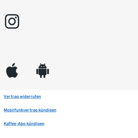
instagram
appleinc
android
Vertrag widerrufen
Mobilfunkvertrag kündigen
Kaffee-Abo kündigen