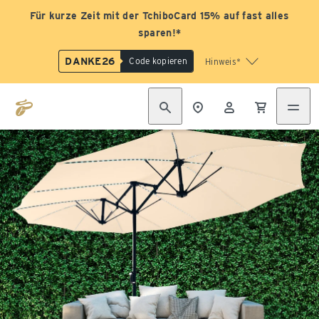
Für kurze Zeit mit der TchiboCard 15% auf fast alles
sparen!*
DANKE26
Code kopieren
Hinweis*