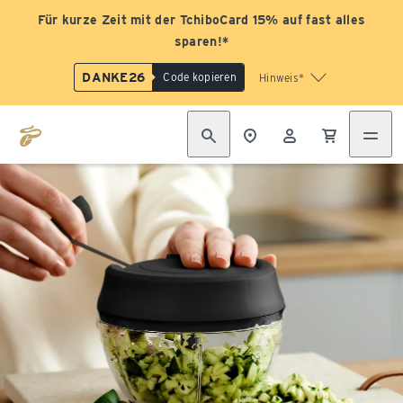
Für kurze Zeit mit der TchiboCard 15% auf fast alles
sparen!*
DANKE26
Code kopieren
Hinweis*