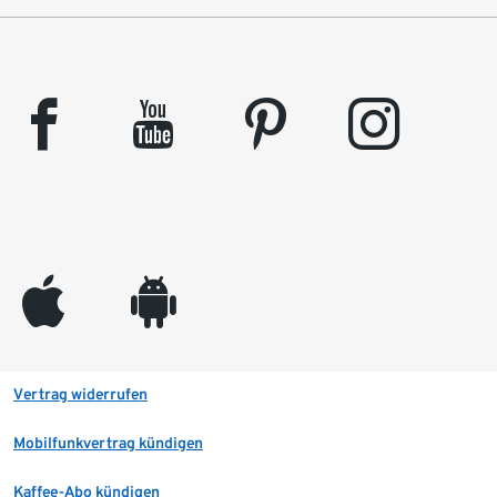
facebook
youtube
pinterest
instagram
appleinc
android
Vertrag widerrufen
Mobilfunkvertrag kündigen
Kaffee-Abo kündigen