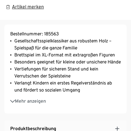
Artikel merken
Bestellnummer: 185563
Gesellschaftsspielklassiker aus robustem Holz –
Spielspaß für die ganze Familie
Brettspiel im XL-Format mit extragroßen Figuren
Besonders geeignet für kleine oder unsichere Hände
Vertiefungen für sicheren Stand und kein
Verrutschen der Spielsteine
Verlangt Kindern ein erstes Regelverständnis ab
und fördert so sozialen Umgang
Fördert spielerisch die Konzentration sowie das
Mehr anzeigen
Zahlen- und Farbverständnis von Kindern
Inkl. Würfel, 16 Spielfiguren und Stoffbeutel zur
Aufbewahrung
Dank Material und Farben ein echter Hingucker
Produktbeschreibung