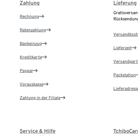
Zahlung
Lieferung
Gratisversan
Rechnung
Rücksendung
Ratenzahlung
Versandkost
Bankeinzug
Lieferzeit
Kreditkarte
Versandpart
Paypal
Packstation
Vorauskasse
Lieferadress
Zahlung in der Filiale
Service & Hilfe
TchiboCar