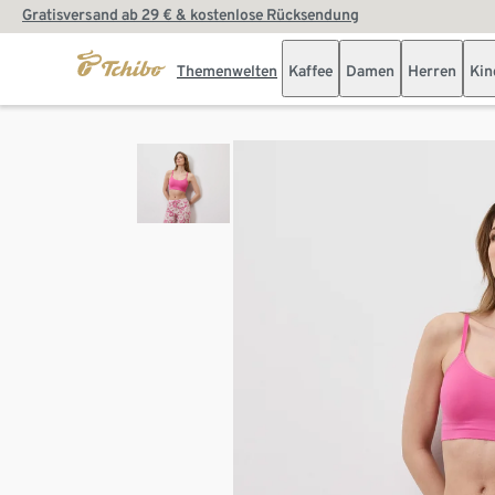
Gratisversand ab 29 € & kostenlose Rücksendung
Themenwelten
Kaffee
Damen
Herren
Kin