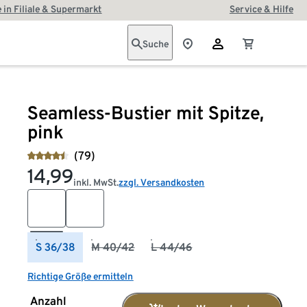
 in Filiale & Supermarkt
Service & Hilfe
Suche
Seamless-Bustier mit Spitze,
pink
(79)
14,99
inkl. MwSt.
zzgl. Versandkosten
S 36/38
M 40/42
L 44/46
Richtige Größe ermitteln
Anzahl