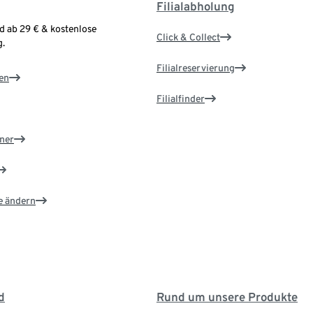
Filialabholung
d ab 29 € & kostenlose
Click & Collect
.
Filialreservierung
en
Filialfinder
ner
e ändern
d
Rund um unsere Produkte