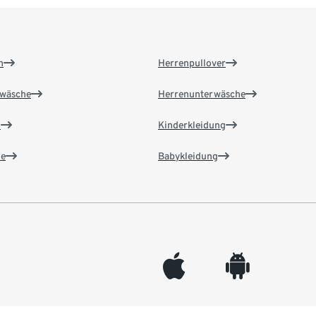
n
Herrenpullover
wäsche
Herrenunterwäsche
n
Kinderkleidung
e
Babykleidung
appleinc
android