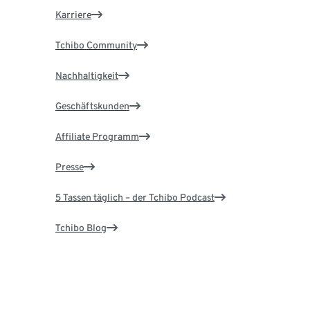
Karriere
Tchibo Community
Nachhaltigkeit
Geschäftskunden
Affiliate Programm
Presse
5 Tassen täglich – der Tchibo Podcast
Tchibo Blog