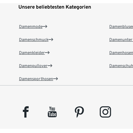
Unsere beliebtesten Kategorien
Damenmode
Damenbluse
Damenschmuck
Damenunter
Damenkleider
Damenhose
Damenpullover
Damenschuh
Damensporthosen
facebook
youtube
pinterest
instagram