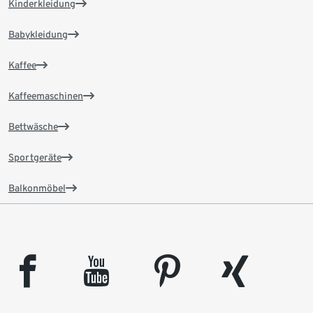
Kinderkleidung
Babykleidung
Kaffee
Kaffeemaschinen
Bettwäsche
Sportgeräte
Balkonmöbel
facebook
youtube
pinterest
xing