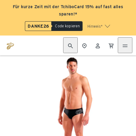
Für kurze Zeit mit der TchiboCard 15% auf fast alles
sparen!*
DANKE26
Code kopieren
Hinweis*