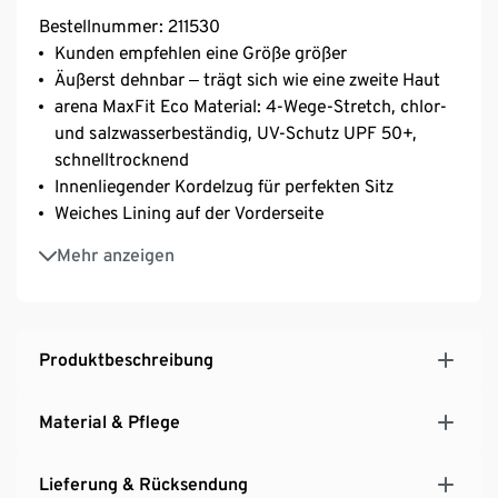
Bestellnummer: 211530
Kunden empfehlen eine Größe größer
Äußerst dehnbar ‒ trägt sich wie eine zweite Haut
arena MaxFit Eco Material: 4-Wege-Stretch, chlor-
und salzwasserbeständig, UV-Schutz UPF 50+,
schnelltrocknend
Innenliegender Kordelzug für perfekten Sitz
Weiches Lining auf der Vorderseite
Mit recyceltem Polyamid
Mehr anzeigen
Das Hauptmaterial dieses Produkts hat die OEKO-
TEX® STANDARD 100 Zertifizierung
Ideal für Fitness- und Freizeitschwimmer
Produktbeschreibung
Material & Pflege
Lieferung & Rücksendung