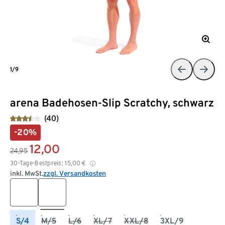
1/9
arena Badehosen-Slip Scratchy, schwarz
(40)
-20%
12,00
24,95
30-Tage-Bestpreis:
15,00
€
inkl. MwSt.
zzgl. Versandkosten
S/4
M/5
L/6
XL/7
XXL/8
3XL/9