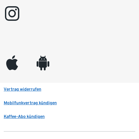
instagram
appleinc
android
Vertrag widerrufen
Mobilfunkvertrag kündigen
Kaffee-Abo kündigen