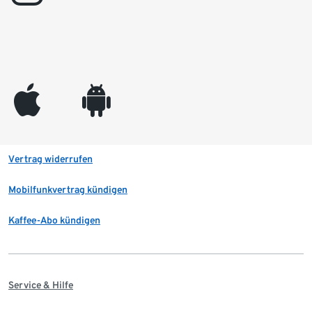
appleinc
android
Vertrag widerrufen
Mobilfunkvertrag kündigen
Kaffee-Abo kündigen
Service & Hilfe