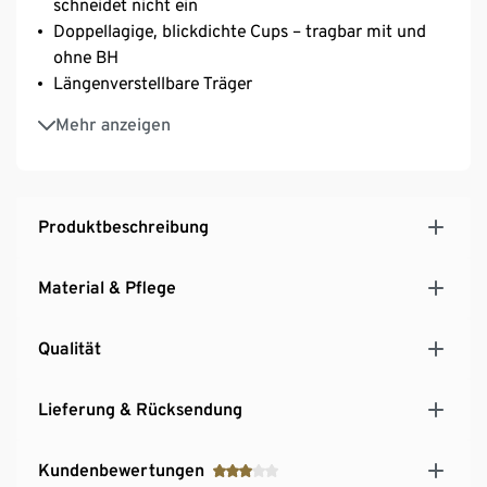
schneidet nicht ein
Doppellagige, blickdichte Cups – tragbar mit und
ohne BH
Längenverstellbare Träger
Mit hochwertigem Markenelasthan für
Mehr anzeigen
Langlebigkeit und hohe Waschbeständigkeit
Gr. 38 empfehlen wir ca. 75B, 75C
Gr. 40 empfehlen wir ca. 75C, 80B
Gr. 42 empfehlen wir ca. 85B, 80C, 85B
Produktbeschreibung
Gr. 44 empfehlen wir ca. 85B, 85C
Material & Pflege
Qualität
Lieferung & Rücksendung
Kundenbewertungen