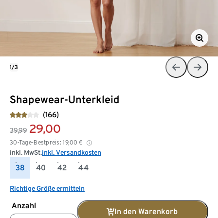
1/3
Shapewear-Unterkleid
(166)
29,00
39,99
30-Tage-Bestpreis:
19,00
€
inkl. MwSt.
inkl. Versandkosten
38
40
42
44
Richtige Größe ermitteln
Anzahl
In den Warenkorb