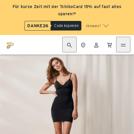
Für kurze Zeit mit der TchiboCard 15% auf fast alles
sparen!*
DANKE26
Code kopieren
Hinweis*