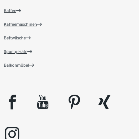
Kaffee
Kaffeemaschinen
Bettwäsche
Sportgeräte
Balkonmöbel
facebook
youtube
pinterest
xing
instagram