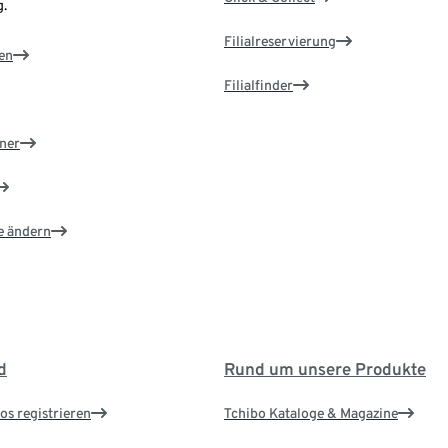
.
Filialreservierung
en
Filialfinder
ner
e ändern
d
Rund um unsere Produkte
os registrieren
Tchibo Kataloge & Magazine