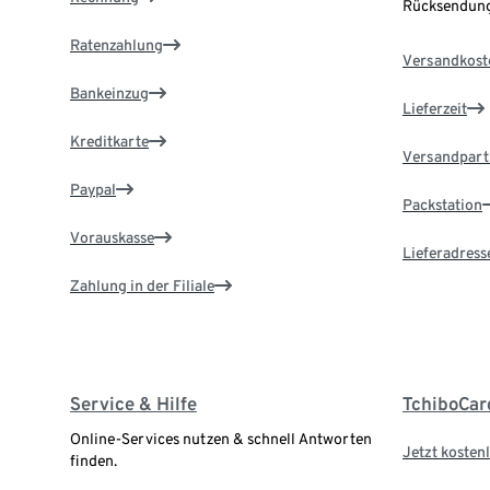
Rücksendung
Ratenzahlung
Versandkost
Bankeinzug
Lieferzeit
Kreditkarte
Versandpart
Paypal
Packstation
Vorauskasse
Lieferadress
Zahlung in der Filiale
Service & Hilfe
TchiboCar
Online-Services nutzen & schnell Antworten
Jetzt kostenl
finden.