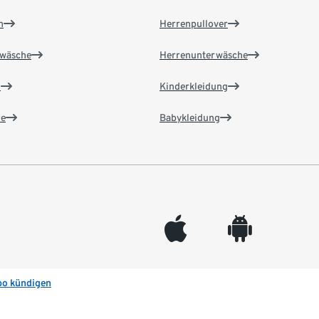
n
Herrenpullover
wäsche
Herrenunterwäsche
n
Kinderkleidung
e
Babykleidung
appleinc
android
bo kündigen