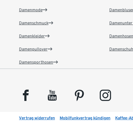
Damenmode
Damenbluse
Damenschmuck
Damenunter
Damenkleider
Damenhose
Damenpullover
Damenschuh
Damensporthosen
facebook
youtube
pinterest
instagram
Vertrag widerrufen
Mobilfunkvertrag kündigen
Kaffee-A