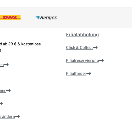
Filialabholung
d ab 29 € & kostenlose
Click & Collect
.
Filialreservierung
en
Filialfinder
ner
e ändern