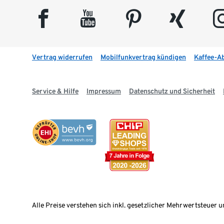
facebook
youtube
pinterest
xing
insta
Vertrag widerrufen
Mobilfunkvertrag kündigen
Kaffee-A
Service & Hilfe
Impressum
Datenschutz und Sicherheit
Alle Preise verstehen sich inkl. gesetzlicher Mehrwertsteuer u