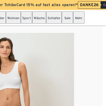
er TchiboCard 15% auf fast alles sparen!*
DANKE26
C
der
Wohnen
Sport
Wäsche
Schlafen
Sale
Mehr