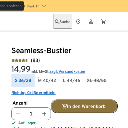
ode kopieren
Hinweis*
Suche
Seamless-Bustier
(83)
14,99
inkl. MwSt.
zzgl. Versandkosten
S 36/38
M 40/42
L 44/46
XL 48/50
Richtige Größe ermitteln
Anzahl
In den Warenkorb
Auf Lager