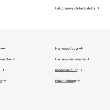
Entsorgung / Inhaltsstoffe
n
Herrenpullover
wäsche
Herrenunterwäsche
n
Kinderkleidung
e
Babykleidung