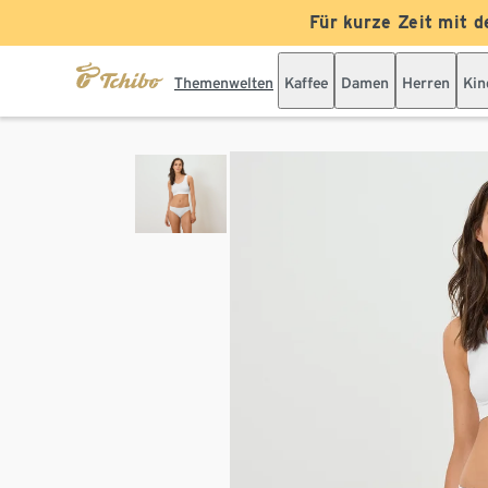
Für kurze Zeit mit d
Themenwelten
Kaffee
Damen
Herren
Kin