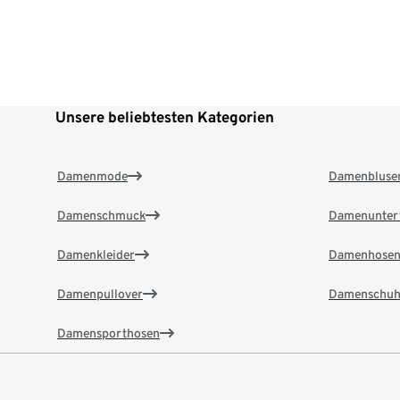
Unsere beliebtesten Kategorien
Damenmode
Damenbluse
Damenschmuck
Damenunter
Damenkleider
Damenhose
Damenpullover
Damenschuh
Damensporthosen